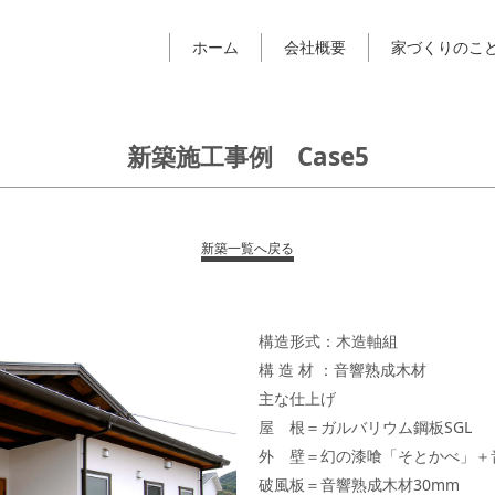
ホーム
会社概要
家づくりのこ
新築施工事例 Case5
新築一覧へ戻る
構造形式：木造軸組
構 造 材 ：音響熟成木材
主な仕上げ
屋 根＝ガルバリウム鋼板SGL
外 壁＝幻の漆喰「そとかべ」＋
破風板＝音響熟成木材30mm