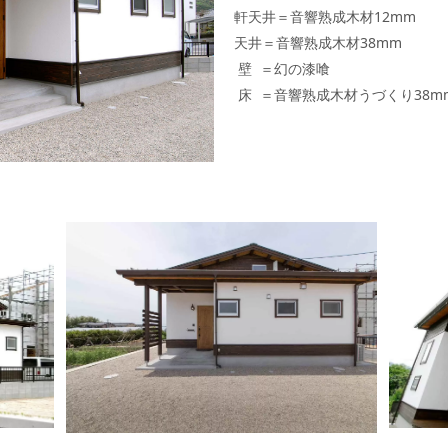
軒天井＝音響熟成木材12mm
天井＝音響熟成木材38mm
壁 ＝幻の漆喰
床 ＝音響熟成木材うづくり38m