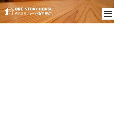
[%article_date_notime_wa%]
[%category%]
[%title%]
[%list_start%]
[%list_end%]
[%lead%]
[%article%]