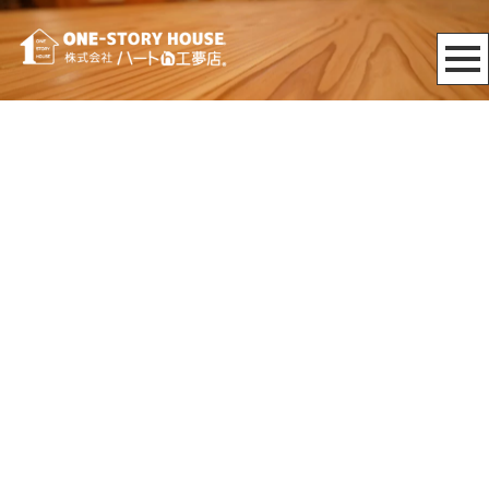
[%article_date_notime_wa%]
[%category%]
[%title%]
[%list_start%]
[%list_end%]
[%lead%]
[%article%]