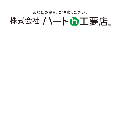
[%article_date_notime_wa
[