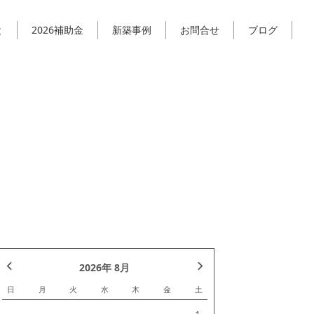
と
2026補助金
新築事例
お問合せ
ブログ
2026年 8月
日
月
火
水
木
金
土