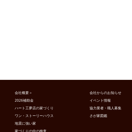
前のページへ
前の記事へ
会社概要＞
会社からのお知らせ
2026補助金
イベント情報
ハート工夢店の家づくり
協力業者・職人募集
ワン・ストーリーハウス
さが家図鑑
地震に強い家
家づくりの中の検査