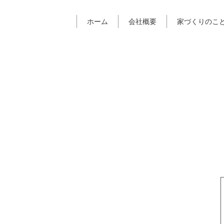
ホーム
会社概要
家づくりのこ
%]
[%category%]
%title%]